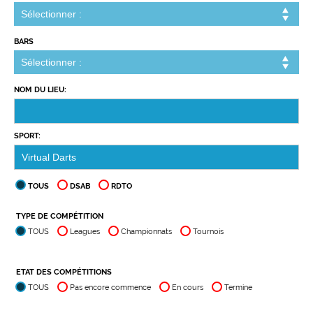
BARS
NOM DU LIEU:
SPORT:
TOUS
DSAB
RDTO
TYPE DE COMPÉTITION
TOUS
Leagues
Championnats
Tournois
ETAT DES COMPÉTITIONS
TOUS
Pas encore commence
En cours
Termine