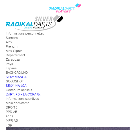
Informations personnelles
Surnom
Alex
Prénom
Alex Cipres
Département
Zaragoza
Pays
España
BACKGROUND
SEXY MANGA
GOODSHOT
SEXY MANGA
Concours actuels
LVIRT: RD - LA COPA G9
Informations sportives
Main dominante
DROITE
PPD AB
20.17
MPR AB
2.39