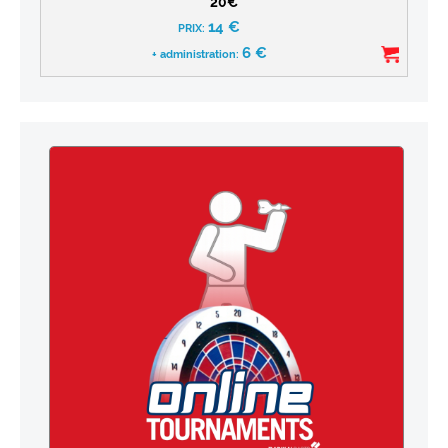
20€
14
€
PRIX:
6
€
+ administration: