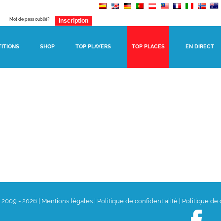
Mot de pass oublié?
ITIONS
SHOP
TOP PLAYERS
TOP PLACES
EN DIRECT
t 2009 - 2026
|
Mentions légales
|
Politique de confidentialité
|
Politique de