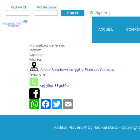
Radikal ID:
Mot de passe:
ACCUEIL
COMPÉT
informations générales
Prénom
Napoleon
Address
An der Schiebewiese, 99817 Eisenach, Germany
Téléphone
+49 3691 8891860
WhatsApp
Facebook
Twitter
Email
Radikal Players © by Radikal Darts - Copyrigh